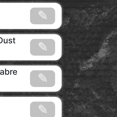
Dust
Sabre