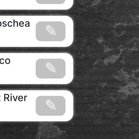
oschea
ico
 River