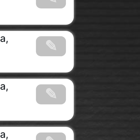
a,
a,
a,