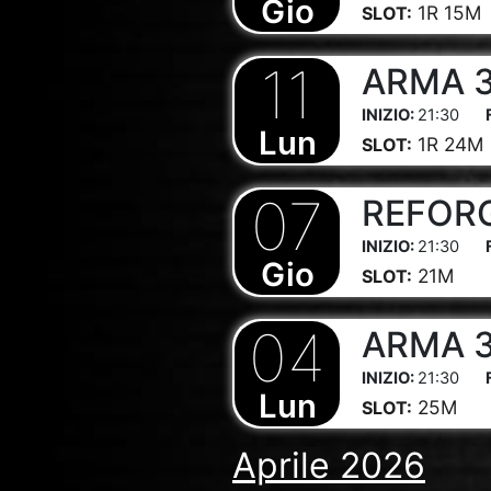
Gio
1R 15M
SLOT:
11
ARMA 3 
21:30
Lun
1R 24M
SLOT:
07
REFORGE
21:30
Gio
21M
SLOT:
04
ARMA 3 
21:30
Lun
25M
SLOT:
Aprile 2026