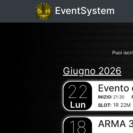
EventSystem
Puoi iscr
Giugno 2026
22
Evento 
21:30
Lun
1R 22M
SLOT:
18
ARMA 3