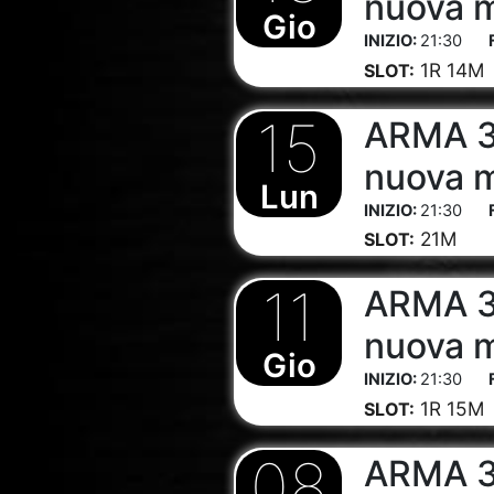
nuova 
Gio
21:30
1R 14M
SLOT:
15
ARMA 3
nuova 
Lun
21:30
21M
SLOT:
11
ARMA 3
nuova 
Gio
21:30
1R 15M
SLOT:
08
ARMA 3