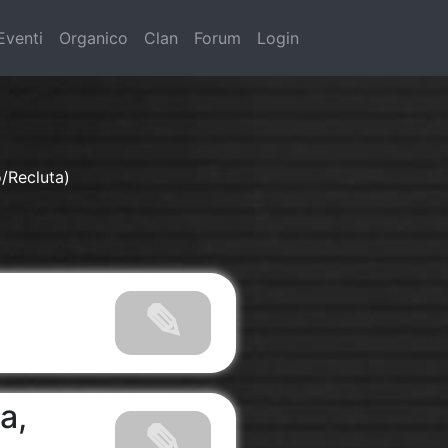
Eventi
Organico
Clan
Forum
Login
o/Recluta)
a,