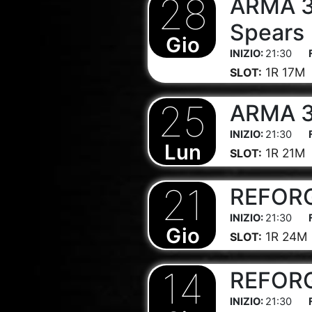
28
ARMA 3 
Spears
Gio
21:30
1R 17M
SLOT:
25
ARMA 3 
21:30
Lun
1R 21M
SLOT:
21
REFORGE
21:30
Gio
1R 24M
SLOT:
14
REFORGE
21:30