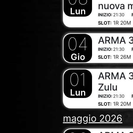
nuova 
Lun
21:30
1R 20M
SLOT:
04
ARMA 3 
21:30
Gio
1R 26M
SLOT:
01
ARMA 3 
Zulu
Lun
21:30
1R 20M
SLOT:
maggio 2026